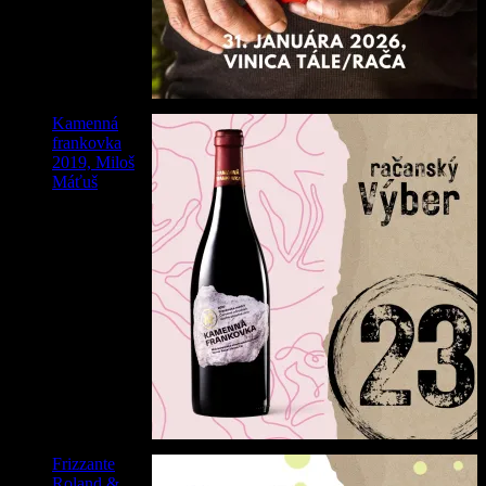
Kamenná
frankovka
2019, Miloš
Máťuš
19,90
€
Frizzante
Roland &