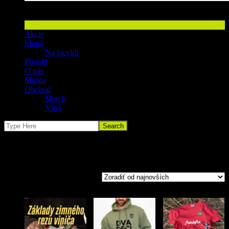
Račiansky racansky vinohradnicky chodnik
Akcie
Mapa
Na bicykli
Projekt
O nás
Miesta
Obchod
Merch
Víno
Merch
Zoradené
Zobrazuje sa 9 výsledkov
podľa
najnovších