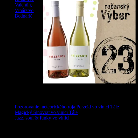
Valentin,
Vinárstvo
Bednarič
7,50
€
novinky
Pozorovanie meteorického roja Perzeíd vo vinici Tále
Magický Slnovrat vo vinici Tále
Jazz, soul & funky vo vinici
Texty a fotografie podliehajú autorským zákonom. Preberať ich je
povolené len po predchádzajúcom súhlase Račianskeho spolku a