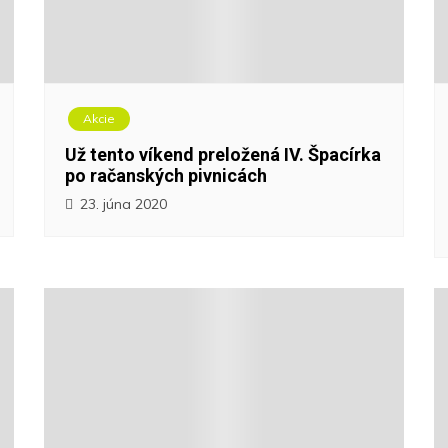
Akcie
Už tento víkend preložená IV. Špacírka
po račanských pivnicách
23. júna 2020