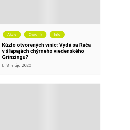
Akcie
Chodník
Info
Kúzlo otvorených viníc: Vydá sa Rača
v šľapajách chýrneho viedenského
Grinzingu?
8. mája 2020