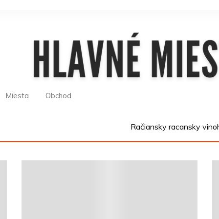
Miesta
Obchod
Račiansky racansky vino