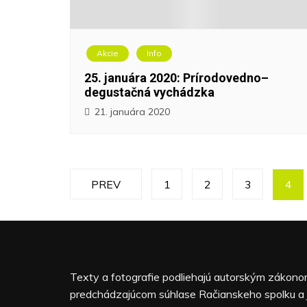
Akcie
Info
25. januára 2020: Prírodovedno–
degustačná vychádzka
21. januára 2020
S
PREV
1
2
3
4
t
r
á
Texty a fotografie podliehajú autorským zákonom
n
predchádzajúcom súhlase Račianskeho spolku a 