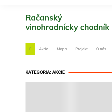
S
k
Račanský
i
p
vinohradnícky chodník
t
o
c
o
Akcie
Mapa
Projekt
O nás
n
t
e
n
KATEGÓRIA:
AKCIE
t