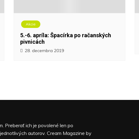
Akcie
5.-6. apríla: Špacírka po račanských
pivnicách
28. decembra 2019
. Preberať ich je povolené len po
jednotlivých autorov. Cream Magazine by