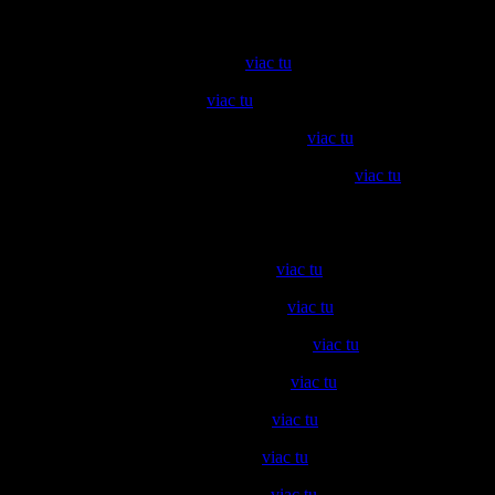
Zaujímavosti
C.
Genofond Frankovky modrej (
viac tu
)
D.
Nemecký kultúrny dom (
viac tu
)
E.
Ornát Márie Terézie v Račianskej izbe (
viac tu
)
H.
OZ Terroir Rača / Záhumenice nad kostolom (
viac tu
)
Zastávky na trase chodníka:
2
Stredný Šínwegh / Eduard Brychta (
viac tu
)
3
Stredný Šínwegh / Karol Križanovič (
viac tu
)
4
Stredný Šínwegh / Vinárstvo Ivan Holík (
viac tu
)
6
Hon Krátke-Čačkov / Rudolf Rakyta (
viac tu
)
8
Hon Vajspeter / Robert Witkovský (
viac tu
)
9
Hon Longtál / Michal Kompauer (
viac tu
)
10
Hon Slobodné / Lukáš Hulanský (
viac tu
)