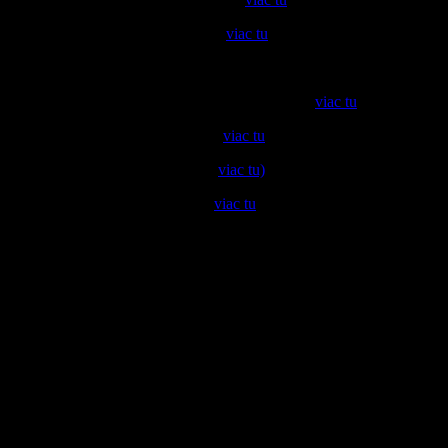
12
Hon Saurisle / Benedikt Žitný (
viac tu
)
14
Záhumenice nad kostolom / Vinárstvo Miloš Máťuš / OZ Terroir R
18
Vinohrad Ruža / Ľubica a Pavel Lednárovci (
viac tu
)
19
Vinica Tále / Združenie Thall (
viac tu
)
20
Hon Krivé / Villa Vino Rača (
viac tu)
21
Ahoj Briežky / Vladár a syn (
viac tu
)
22
Vinica Cídle / Adams Family
23
Vinica Mautnár / Kajo Križanovič
25
Záhumenice nad kostolom / Vinárstvo Žitný Lakota
Zastávky na trase Račanskej lokálky (Preš
I Nemecký kultúrny dom
II Nám. A. Hlinku (Račianska vinotéka, Vínna záhrada)