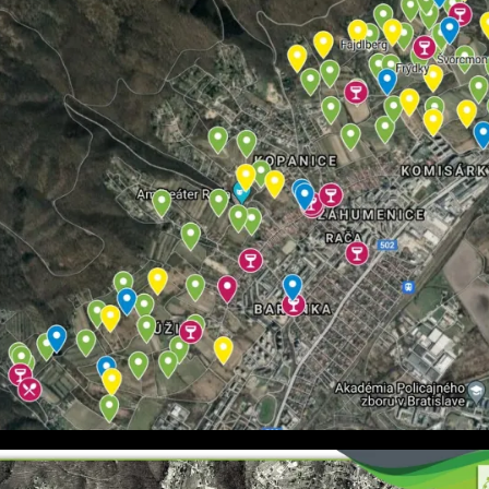
vinohradníckom chotári Rače si môžete pozrieť aj cez autorskú vrstvu