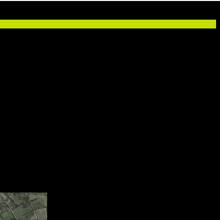
ctva v Rači.
anoch priamo vo vinohradníckom chotári.