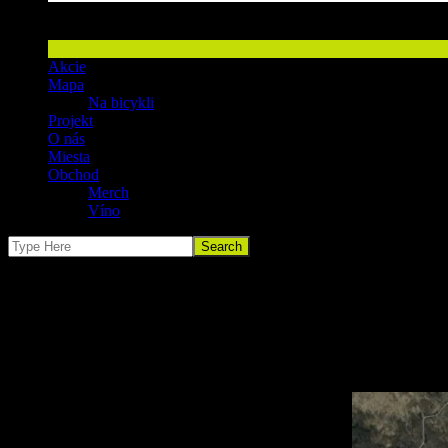
Račiansky racansky vinohradnicky chodnik
Akcie
Mapa
Na bicykli
Projekt
O nás
Miesta
Obchod
Merch
Víno
Mapa
Račanský vinohradnícky chodník tvorí sieť zaujímavých miest, lokalí
Vizuálne ho spájajú
informačné tabule
umiestnené buď na existujúc