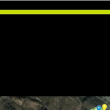
t a pamätihodností spojených so súčasnosťou aj minulosťou vinohradní
ich objektoch, alebo na novopostavených kamenných gabiónových stoj